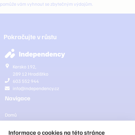
pomůže vám vyhnout se zbytečným výdajům.
Pokračujte v růstu
Kersko 192
,
289 12
Hradištko
603 552 944
info@independency.cz
Navigace
Domů
O nás
Digitální strategie
Informace o cookies na této stránce