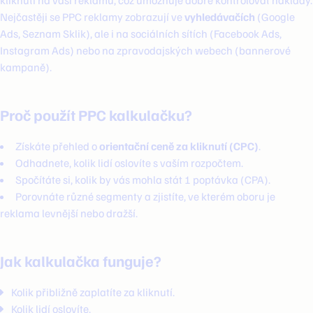
kliknutí na vaši reklamu, což umožňuje dobře kontrolovat náklady.
Nejčastěji se PPC reklamy zobrazují ve
vyhledávačích
(Google
Ads, Seznam Sklik), ale i na sociálních sítích (Facebook Ads,
Instagram Ads) nebo na zpravodajských webech (bannerové
kampaně).
Proč použít PPC kalkulačku?
Získáte přehled o
orientační ceně za kliknutí (CPC)
.
Odhadnete, kolik lidí oslovíte s vaším rozpočtem.
Spočítáte si, kolik by vás mohla stát 1 poptávka (CPA).
Porovnáte různé segmenty a zjistíte, ve kterém oboru je
reklama levnější nebo dražší.
Jak kalkulačka funguje?
Kolik přibližně zaplatíte za kliknutí.
Kolik lidí oslovíte.