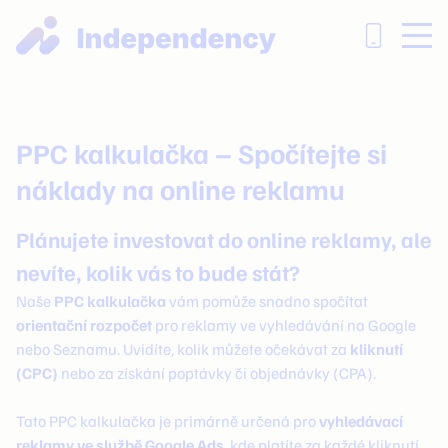
PPC kalkulačka – Spočítejte si
náklady na online reklamu
Plánujete investovat do online reklamy, ale
nevíte, kolik vás to bude stát?
Naše
PPC kalkulačka
vám pomůže snadno spočítat
orientační rozpočet
pro reklamy ve vyhledávání na Google
nebo Seznamu. Uvidíte, kolik můžete očekávat za
kliknutí
(CPC)
nebo za získání poptávky či objednávky (CPA).
Tato PPC kalkulačka je primárně určená pro
vyhledávací
reklamy ve službě Google Ads
, kde platíte za každé kliknutí