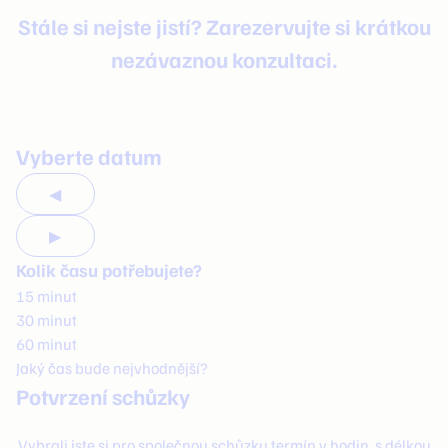
Stále si nejste jistí? Zarezervujte si krátkou
nezávaznou konzultaci.
Vyberte datum
◀
▶
Kolik času potřebujete?
15 minut
30 minut
60 minut
Jaký čas bude nejvhodnější?
Potvrzení schůzky
Vybrali jste si pro společnou schůzku termín
v
hodin, s délkou